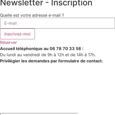
Newsletter - Inscription
Quelle est votre adresse e-mail ?
Inscrivez-moi
Réserver
Accueil téléphonique au 06 78 70 33 58 :
Du lundi au vendredi de 9h à 12h et de 14h à 17h.
Privilégier les demandes par formulaire de contact.
Gîtes du Moulin Neuf
10 Rue de la Libauderie
44190 GÉTIGNÉ
– FRANCE
06.78.70.33.58
contact@gites-moulinneuf-44.fr