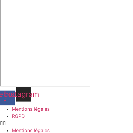
ebook-
Instagram
f
Mentions légales
RGPD
Mentions légales